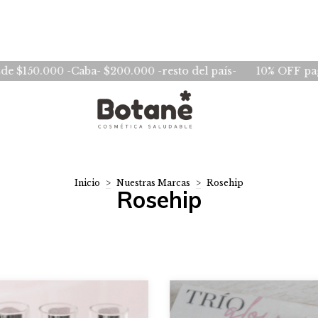
-Caba- $200.000 -resto del país-
10% OFF pagando median
Inicio
>
Nuestras Marcas
>
Rosehip
Rosehip