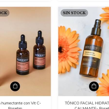
OCK
SIN STOCK
 humectante con Vit C-
TÓNICO FACIAL HIDRA
Rosehip
CALMANTE- Roseh