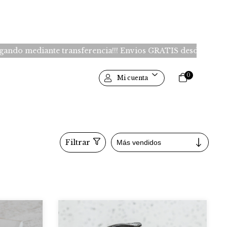
te transferencia!!! Envios GRATIS desde $150.000 -Caba- $
0
Mi cuenta
Filtrar