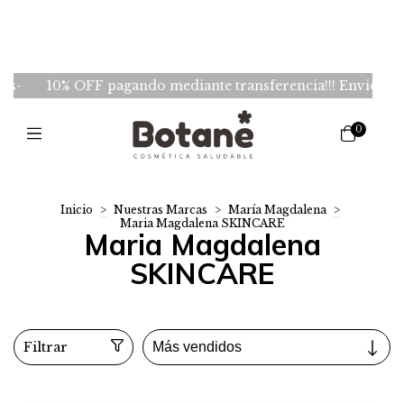
10% OFF pagando mediante transferencia!!! Envios GRATIS de
0
Inicio
>
Nuestras Marcas
>
María Magdalena
>
Maria Magdalena SKINCARE
Maria Magdalena
SKINCARE
Filtrar