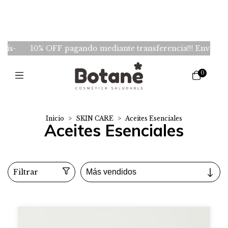
s-
10% OFF pagando mediante transferencia!!! Envios GRA
0
Inicio
>
SKIN CARE
>
Aceites Esenciales
Aceites Esenciales
Filtrar