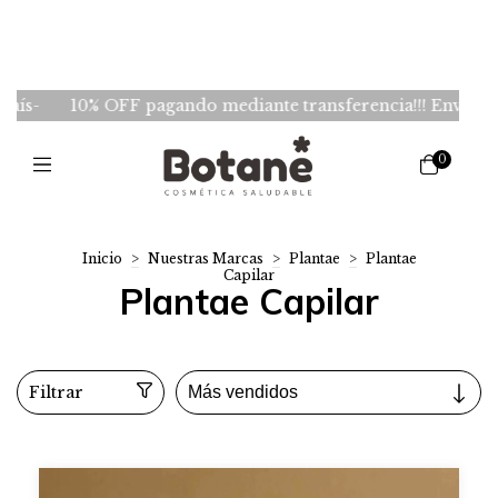
10% OFF pagando mediante transferencia!!! Envios GRATIS 
0
Inicio
>
Nuestras Marcas
>
Plantae
>
Plantae
Capilar
Plantae Capilar
Filtrar