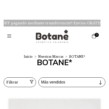
iante transferencia!!! Envios GRATIS desde $150.000 -Caba
0
Inicio
>
Nuestras Marcas
>
BOTANE*
BOTANE*
Filtrar