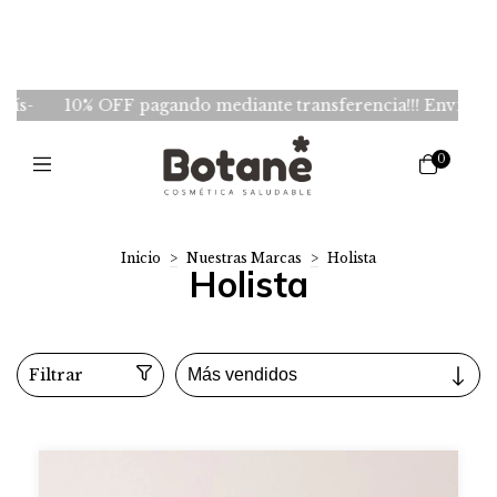
10% OFF pagando mediante transferencia!!! Envios GRATIS 
0
Inicio
>
Nuestras Marcas
>
Holista
Holista
Filtrar