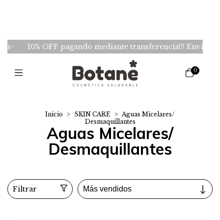
10% OFF pagando mediante transferencia!!! Envios GRATIS 
0
Inicio
>
SKIN CARE
>
Aguas Micelares/
Desmaquillantes
Aguas Micelares/
Desmaquillantes
Filtrar