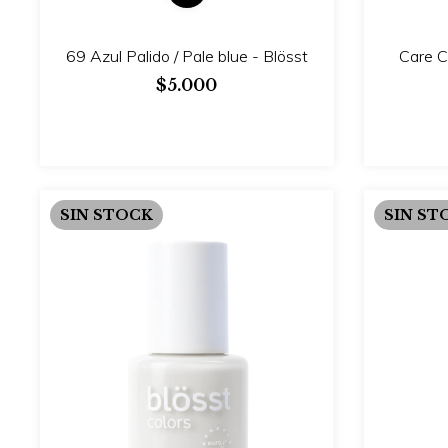
69 Azul Palido / Pale blue - Blösst
Care C
$5.000
SIN STOCK
SIN ST