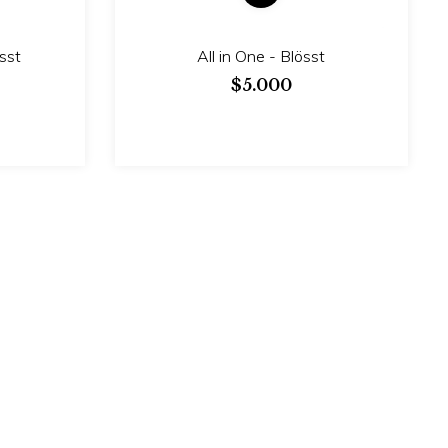
sst
All in One - Blösst
$5.000