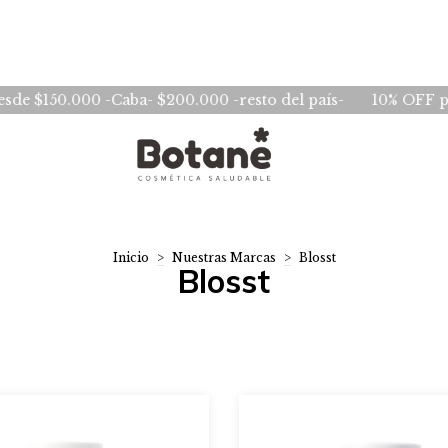
.000 -Caba- $200.000 -resto del país-
10% OFF pagando m
Inicio
>
Nuestras Marcas
>
Blosst
Blosst