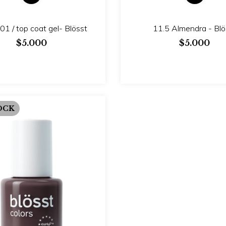
01 / top coat gel- Blösst
11.5 Almendra - Blö
$5.000
$5.000
OCK