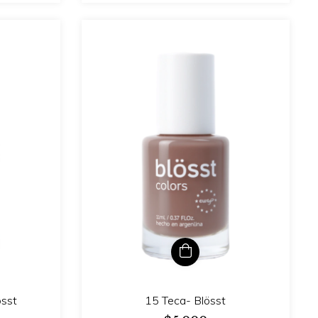
össt
15 Teca- Blösst