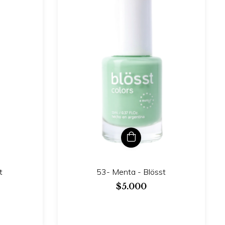
t
53- Menta - Blösst
$5.000