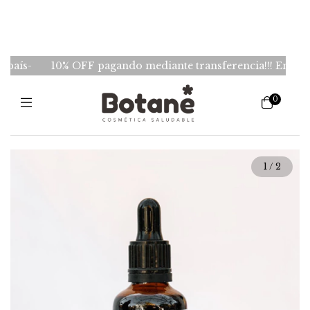
ís-
10% OFF pagando mediante transferencia!!! Envios GRA
0
1
/
2