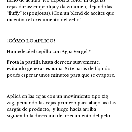
lleno de actitud. No deposita color ni deja las
cejas duras: emprolija y da volumen, dejandolas
“fluffy” (esponjosas). ¡Con un blend de aceites que
incentiva el crecimiento del vello!
¿CÓMO LO APLICO?
Humedecé el cepillo con Agua Vergel.*
Frotá la pastilla hasta derretir suavemente,
evitando generar espuma. Si te pasás de líquido,
podés esperar unos minutos para que se evapore.
Aplicá en las cejas con un movimiento tipo zig
zag, peinando las cejas primero para abajo, así las
cargás de producto, y luego hacia arriba
siguiendo la dirección del crecimiento del pelo.