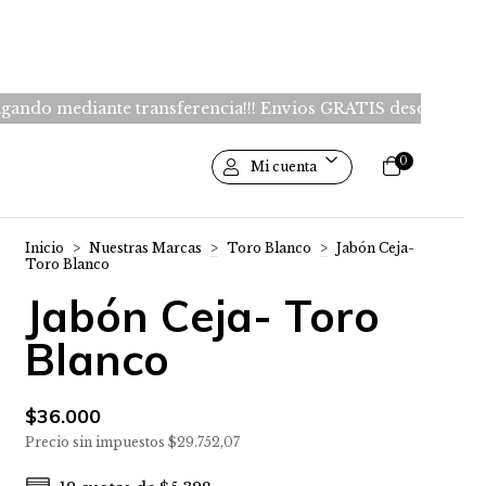
nsferencia!!! Envios GRATIS desde $150.000 -Caba- $200.00
0
Mi cuenta
Inicio
>
Nuestras Marcas
>
Toro Blanco
>
Jabón Ceja-
Toro Blanco
Jabón Ceja- Toro
Blanco
$36.000
Precio sin impuestos
$29.752,07